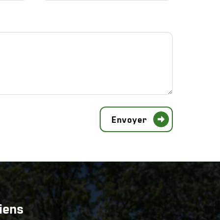
Envoyer
iens