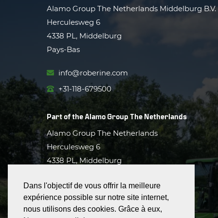
Alamo Group The Netherlands Middelburg B.V.
Herculesweg 6
4338 PL, Middelburg
Pays-Bas
info@roberine.com
+31-118-679500
Part of the
Alamo Group The Netherlands
Alamo Group The Netherlands
Herculesweg 6
4338 PL, Middelburg
+31-118-679500
Dans l'objectif de vous offrir la meilleure
expérience possible sur notre site internet,
alamo-groupnl.com
nous utilisons des cookies. Grâce à eux,